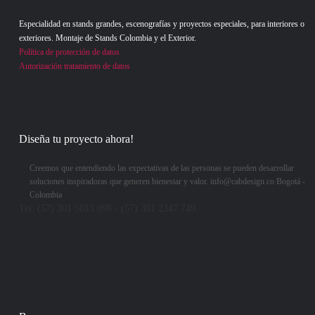
Especialidad en stands grandes, escenografías y proyectos especiales, para interiores o
exteriores. Montaje de Stands Colombia y el Exterior.
Política de protección de datos
Autorización tratamiento de datos
Diseña tu proyecto ahora!
Creemos que entendiendo las expectativas de las personas se pueden desarrollar
soluciones inspiradoras que generen bienestar y valor. info@cabdesign.co Bogotá -
Colombia
Tel:
(57) 301 5013 098 - (57) 301 2347 749