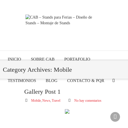
Stands para Ferias - Diseño de Stands - Montaje de Stands. Llámanos ahora: (57) 301
5013 098 - (57) 301 2347 749 - (571) 356 0658 | info@cabdesign.co
INICIO
SOBRE CAB
PORTAFOLIO
Category Archives: Mobile
TESTIMONIOS
BLOG
CONTACTO & PQR
Gallery Post 1
01 jun
Mobile
,
News
,
Travel
No hay comentarios
2014