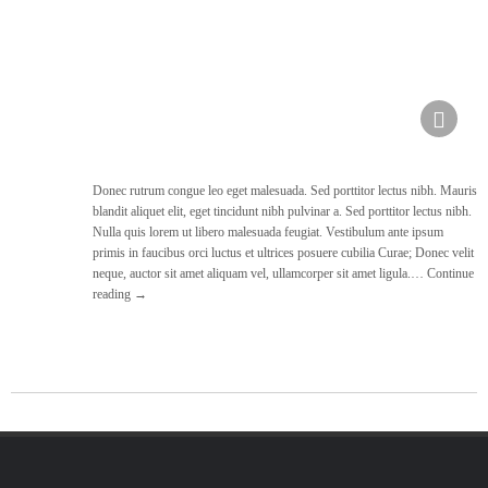
Donec rutrum congue leo eget malesuada. Sed porttitor lectus nibh. Mauris
blandit aliquet elit, eget tincidunt nibh pulvinar a. Sed porttitor lectus nibh.
Nulla quis lorem ut libero malesuada feugiat. Vestibulum ante ipsum
primis in faucibus orci luctus et ultrices posuere cubilia Curae; Donec velit
neque, auctor sit amet aliquam vel, ullamcorper sit amet ligula.…
Continue
reading
→
More